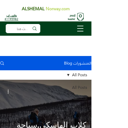
ALSHEMAL
Norway.com
واتس اب
النرويج
41195982
ترومسو
المنشورات Blog
All Posts
All Posts
الأنشطة
السياحية
اماكن
كلاب الهاسكي.سياحة
ومعالم