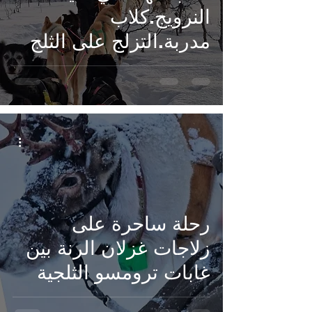
النرويج.كلاب
مدربة.التزلج على الثلج
بين الأشجار.رحلة كلاب
الهاسكي، زلاجات
خشبية، غابات ترومسو،
رحلة ساحرة على
زلاجات غزلان الرنة بين
غابات ترومسو الثلجية
غزلان الرنة، ركوب