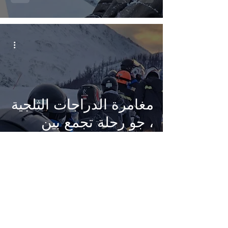
زلاجات الرنة، غابات
ترومسو، الشعب
السامي، تقاليد الشمال،
مغامرات الشتاء في
النرويج، الثقافة
النرويجية، الرحلات
مغامرة الدراجات الثلجية
السياحية
، جو رحلة تجمع بين
الحماس والهدوء في
غابات ترومسو الدراجات
الثلجية، مغامرة ترومسو،
الطبيعة النرويجية،
ALshemaL Norway