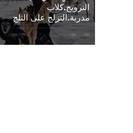
النرويج.كلاب
مدربة.التزلج على الثلج
بين الأشجار.رحلة كلاب
الهاسكي، زلاجات
خشبية، غابات ترومسو،
ALshemaL Norway
+47/41195982
5501 Tromsø, Norge
Tromsø,Norway .
Tripadvisor
©️ Alshemal Norway (ALSHEMAL NORWAY) 2023–2024 - Version: Zw1702