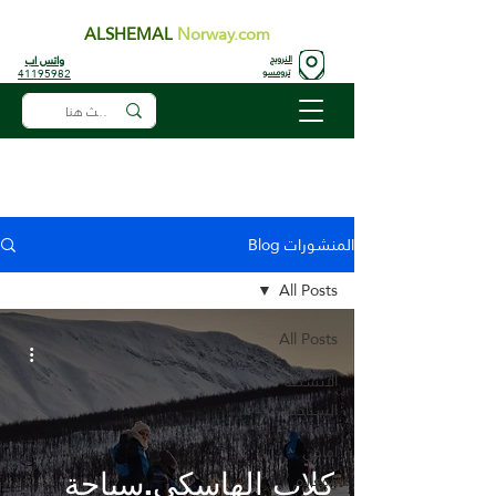
ALSHEMAL
Norway.com
واتس اب
النرويج
41195982
ترومسو
المنشورات Blog
All Posts
All Posts
الأنشطة
السياحية
اماكن
كلاب الهاسكي.سياحة
ومعالم