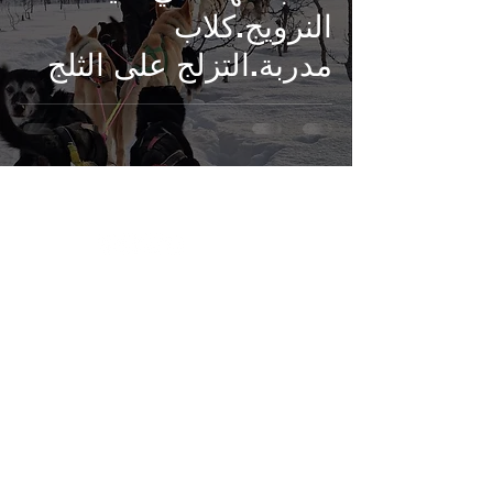
النرويج.كلاب
مدربة.التزلج على الثلج
بين الأشجار.رحلة كلاب
الهاسكي، زلاجات
خشبية، غابات ترومسو،
ALshemaL Norway
+47/41195982
5501 Tromsø, Norge
Tromsø,Norway .
Tripadvisor
©️ Alshemal Norway (ALSHEMAL NORWAY) 2023–2024 - Version: Zw1702