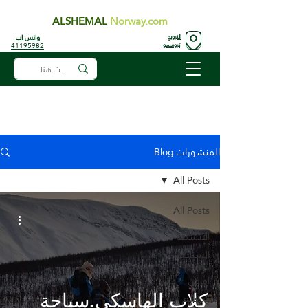
ALSHEMAL
Norway.com
واتس اب
النرويج
41195982
ترومسو
المنشورات Blog
All Posts
All Posts
الأنشطة
السياحية
اماكن
كلاب الهاسكي.سياحة
ومعالم