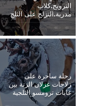
النرويج.كلاب
مدربة.التزلج على الثلج
بين الأشجار.رحلة كلاب
الهاسكي، زلاجات
خشبية، غابات ترومسو،
رحلة ساحرة على
زلاجات غزلان الرنة بين
غابات ترومسو الثلجية
غزلان الرنة، ركوب