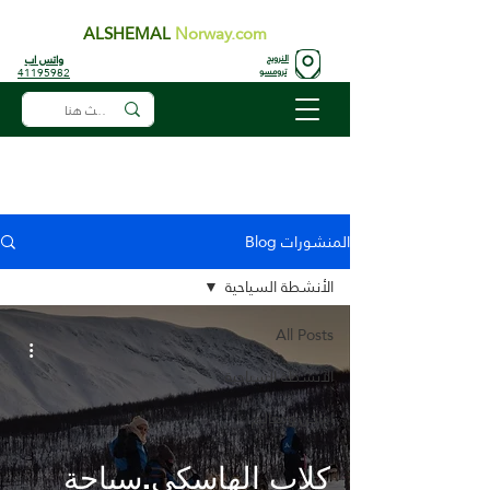
ALSHEMAL
Norway.com
واتس اب
النرويج
41195982
ترومسو
المنشورات Blog
الأنشطة السياحية
All Posts
الأنشطة السياحية
اماكن ومعالم
كلاب الهاسكي.سياحة