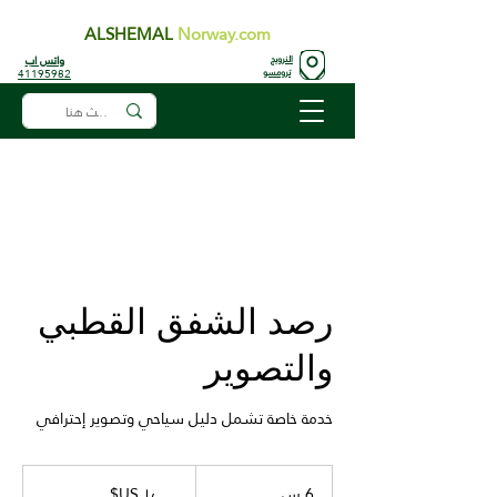
ALSHEMAL
Norway.com
واتس اب
النرويج
41195982
ترومسو
رصد الشفق القطبي
والتصوير
خدمة خاصة تشمل دليل سياحي وتصوير إحترافي
١٬٠٠٠
دولار
6 س
6
أمريكي